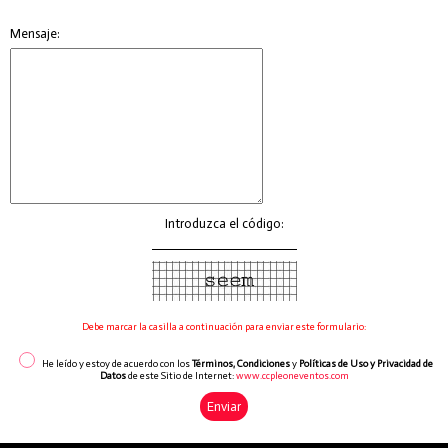
Mensaje:
Introduzca el código:
Debe marcar la casilla a continuación para enviar este formulario:
He leído y estoy de acuerdo con los
Términos, Condiciones
y
Políticas de Uso y Privacidad de
Datos
de este Sitio de Internet:
www.ccpleoneventos.com